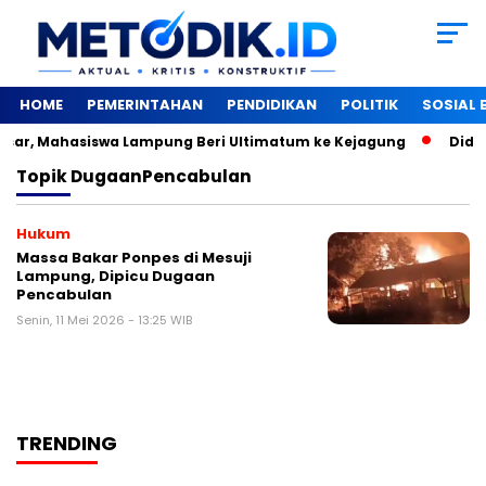
HOME
PEMERINTAHAN
PENDIDIKAN
POLITIK
SOSIAL
ar, Mahasiswa Lampung Beri Ultimatum ke Kejagung
‎Didam
Topik
DugaanPencabulan
Hukum
Massa Bakar Ponpes di Mesuji
Lampung, Dipicu Dugaan
Pencabulan
Senin, 11 Mei 2026 - 13:25 WIB
TRENDING