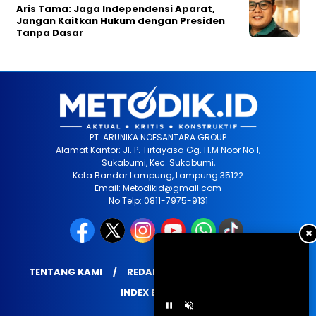
Aris Tama: Jaga Independensi Aparat,
Jangan Kaitkan Hukum dengan Presiden
Tanpa Dasar
PT. ARUNIKA NOESANTARA GROUP
Alamat Kantor: Jl. P. Tirtayasa Gg. H.M Noor No.1,
Sukabumi, Kec. Sukabumi,
Kota Bandar Lampung, Lampung 35122
Email: Metodikid@gmail.com
No Telp: 0811-7975-9131
✖
TENTANG KAMI
REDAKSI
PRIVACY POLICY
INDEX BERITA