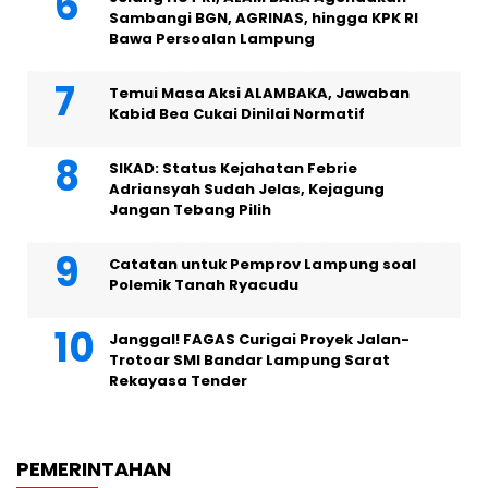
Sambangi BGN, AGRINAS, hingga KPK RI
Bawa Persoalan Lampung
Temui Masa Aksi ALAMBAKA, Jawaban
Kabid Bea Cukai Dinilai Normatif
SIKAD: Status Kejahatan Febrie
Adriansyah Sudah Jelas, Kejagung
Jangan Tebang Pilih
Catatan untuk Pemprov Lampung soal
Polemik Tanah Ryacudu
Janggal! FAGAS Curigai Proyek Jalan-
Trotoar SMI Bandar Lampung Sarat
Rekayasa Tender
PEMERINTAHAN