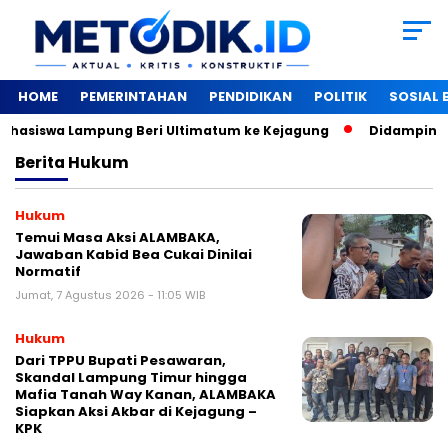
HOME
PEMERINTAHAN
PENDIDIKAN
POLITIK
SOSIAL
asiswa Lampung Beri Ultimatum ke Kejagung
‎Didampingi W
Berita
Hukum
Hukum
Temui Masa Aksi ALAMBAKA,
Jawaban Kabid Bea Cukai Dinilai
Normatif
Jumat, 7 Agustus 2026 - 11:05 WIB
Hukum
Dari TPPU Bupati Pesawaran,
Skandal Lampung Timur hingga
Mafia Tanah Way Kanan, ALAMBAKA
Siapkan Aksi Akbar di Kejagung –
KPK