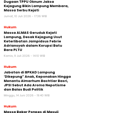
Dugaan TPPU Oknum Jaksa
Kejagung Bikin Lampung Membara,
Massa Serbu Kejati
Jumat, 10 Juli 2026 - 17:36 WIB
Hukum
Massa ALMAS Geruduk Kejati
Lampung, Desak Kejagung Usut
Keterlibatan Jampidsus Febrie
Adriansyah dalam Korupsi Batu
Bara PLTU
Kamis, 9 Juli 2026 - 14:10 WIB
Hukum
Jabatan di BPKAD Lampung
‘Dikepung” Anak, Keponakan Hingga
Menantu Almarhum Bachtiar Basri,
JPSI Sebut Ada Aroma Nepotisme
dan Balas Budi Politik
Minggu, 14 Juni 2026 - 19:40 WIB
Hukum
Massa Bakar Ponpes di Mesuji