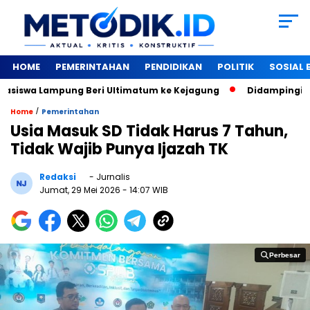
HOME
PEMERINTAHAN
PENDIDIKAN
POLITIK
SOSIAL
iswa Lampung Beri Ultimatum ke Kejagung
‎Didampingi Wina
/
Home
Pemerintahan
Usia Masuk SD Tidak Harus 7 Tahun,
Tidak Wajib Punya Ijazah TK
Redaksi
- Jurnalis
Jumat, 29 Mei 2026
- 14:07 WIB
Perbesar
Perbesar