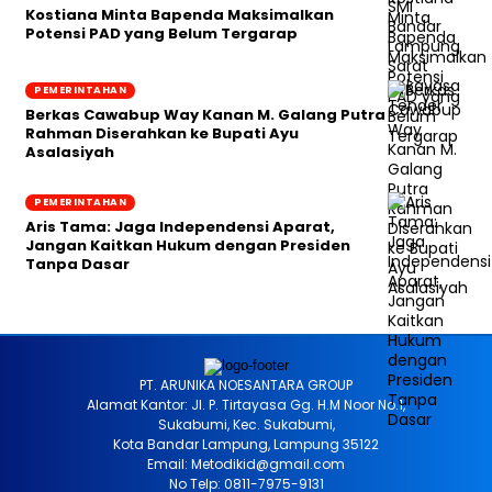
Kostiana Minta Bapenda Maksimalkan
Potensi PAD yang Belum Tergarap
PEMERINTAHAN
Berkas Cawabup Way Kanan M. Galang Putra
Rahman Diserahkan ke Bupati Ayu
Asalasiyah
PEMERINTAHAN
Aris Tama: Jaga Independensi Aparat,
Jangan Kaitkan Hukum dengan Presiden
Tanpa Dasar
PT. ARUNIKA NOESANTARA GROUP
Alamat Kantor: Jl. P. Tirtayasa Gg. H.M Noor No.1,
Sukabumi, Kec. Sukabumi,
Kota Bandar Lampung, Lampung 35122
Email: Metodikid@gmail.com
No Telp: 0811-7975-9131