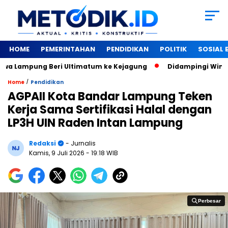
HOME
PEMERINTAHAN
PENDIDIKAN
POLITIK
SOSIAL
Lampung Beri Ultimatum ke Kejagung
‎Didampingi Winarti, 
/
Home
Pendidikan
AGPAII Kota Bandar Lampung Teken
Kerja Sama Sertifikasi Halal dengan
LP3H UIN Raden Intan Lampung
Redaksi
- Jurnalis
Kamis, 9 Juli 2026
- 19:18 WIB
Perbesar
Perbesar