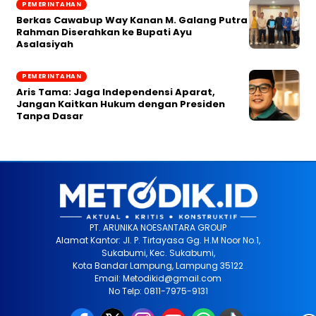
PEMERINTAHAN
Berkas Cawabup Way Kanan M. Galang Putra
Rahman Diserahkan ke Bupati Ayu
Asalasiyah
PEMERINTAHAN
Aris Tama: Jaga Independensi Aparat,
Jangan Kaitkan Hukum dengan Presiden
Tanpa Dasar
PT. ARUNIKA NOESANTARA GROUP
Alamat Kantor: Jl. P. Tirtayasa Gg. H.M Noor No.1,
Sukabumi, Kec. Sukabumi,
Kota Bandar Lampung, Lampung 35122
Email: Metodikid@gmail.com
No Telp: 0811-7975-9131