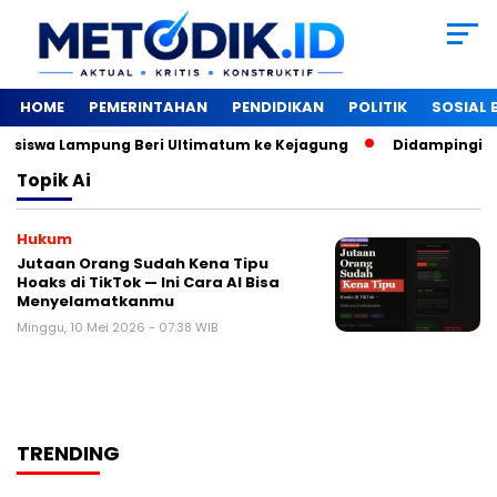
HOME
PEMERINTAHAN
PENDIDIKAN
POLITIK
SOSIAL
siswa Lampung Beri Ultimatum ke Kejagung
‎Didampingi Wi
Topik
Ai
Hukum
Jutaan Orang Sudah Kena Tipu
Hoaks di TikTok — Ini Cara AI Bisa
Menyelamatkanmu
Minggu, 10 Mei 2026 - 07:38 WIB
TRENDING