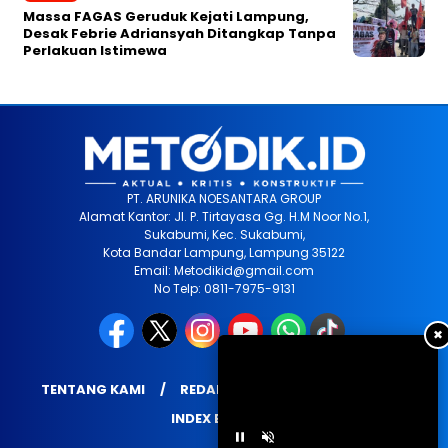
Massa FAGAS Geruduk Kejati Lampung,
Desak Febrie Adriansyah Ditangkap Tanpa
Perlakuan Istimewa
PT. ARUNIKA NOESANTARA GROUP
Alamat Kantor: Jl. P. Tirtayasa Gg. H.M Noor No.1,
Sukabumi, Kec. Sukabumi,
Kota Bandar Lampung, Lampung 35122
Email: Metodikid@gmail.com
No Telp: 0811-7975-9131
✖
TENTANG KAMI
REDAKSI
PRIVACY POLICY
INDEX BERITA