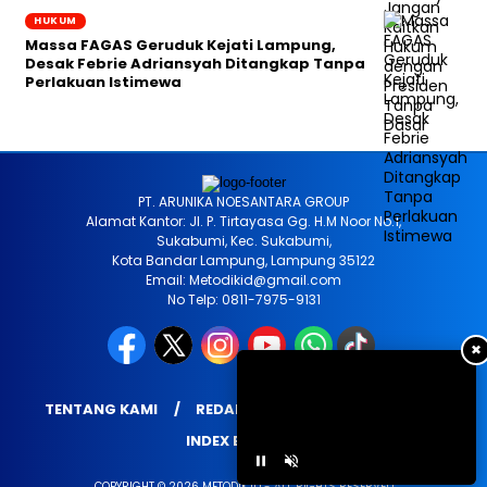
HUKUM
Massa FAGAS Geruduk Kejati Lampung,
Desak Febrie Adriansyah Ditangkap Tanpa
Perlakuan Istimewa
PT. ARUNIKA NOESANTARA GROUP
Alamat Kantor: Jl. P. Tirtayasa Gg. H.M Noor No.1,
Sukabumi, Kec. Sukabumi,
Kota Bandar Lampung, Lampung 35122
Email: Metodikid@gmail.com
No Telp: 0811-7975-9131
✖
TENTANG KAMI
REDAKSI
PRIVACY POLICY
INDEX BERITA
COPYRIGHT © 2026 METODIK.ID - ALL RIGHTS RESERVED