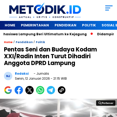
HOME
PEMERINTAHAN
PENDIDIKAN
POLITIK
SOSIAL
asiswa Lampung Beri Ultimatum ke Kejagung
‎Didampingi W
/
/
Home
Pendidikan
Politik
Pentas Seni dan Budaya Kodam
XXI/Radin Inten Turut Dihadiri
Anggota DPRD Lampung
Redaksi
- Jurnalis
Senin, 12 Januari 2026
- 21:15 WIB
Perbesar
Perbesar