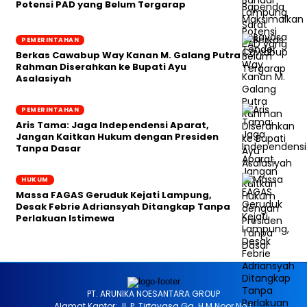
Potensi PAD yang Belum Tergarap
PEMERINTAHAN
Berkas Cawabup Way Kanan M. Galang Putra
Rahman Diserahkan ke Bupati Ayu
Asalasiyah
PEMERINTAHAN
Aris Tama: Jaga Independensi Aparat,
Jangan Kaitkan Hukum dengan Presiden
Tanpa Dasar
HUKUM
Massa FAGAS Geruduk Kejati Lampung,
Desak Febrie Adriansyah Ditangkap Tanpa
Perlakuan Istimewa
PT. ARUNIKA NOESANTARA GROUP
Alamat Kantor: Jl. P. Tirtayasa Gg. H.M Noor No.1,