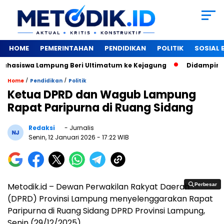
HOME
PEMERINTAHAN
PENDIDIKAN
POLITIK
SOSIAL
asiswa Lampung Beri Ultimatum ke Kejagung
‎Didampingi W
/
/
Home
Pendidikan
Politik
Ketua DPRD dan Wagub Lampung
Rapat Paripurna di Ruang Sidang
Redaksi
- Jurnalis
Senin, 12 Januari 2026
- 17:22 WIB
Metodik.id – Dewan Perwakilan Rakyat Daerah
Perbesar
Perbesar
(DPRD) Provinsi Lampung menyelenggarakan Rapat
Paripurna di Ruang Sidang DPRD Provinsi Lampung,
Senin (29/12/2025).