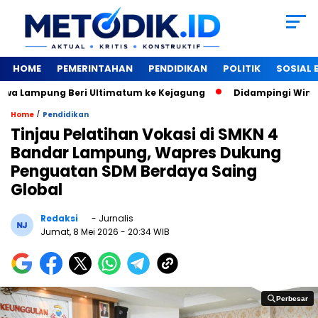
HOME
PEMERINTAHAN
PENDIDIKAN
POLITIK
SOSIAL
a Lampung Beri Ultimatum ke Kejagung
‎Didampingi Winarti
/
Home
Pendidikan
Tinjau Pelatihan Vokasi di SMKN 4
Bandar Lampung, Wapres Dukung
Penguatan SDM Berdaya Saing
Global
Redaksi
- Jurnalis
Jumat, 8 Mei 2026
- 20:34 WIB
Perbesar
Perbesar