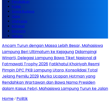
Pendidikan
Politik
Sosial Budaya
Opini
Olahraga
Kriminal
Ekonomi
Hukum
Ancam Turun dengan Massa Lebih Besar, Mahasiswa
Lampung Beri Ultimatum ke Kejagung
‎Didampingi
Winarti, Delegasi Lampung Bawa Tiket Nasional di
Fatmawati Trophy 2026
Fatikhatul Khoiriyah Resmi
Pimpin DPC PKB Lampung Utara, Konsolidasi Total
Jelang Pemilu 2029
Murka Ucapan Hotman yang
Rendahkan Wartawan dan Bawa Nama Presiden
dalam Kasus Febri, Mahasiswa Lampung Turun ke Jalan
Home
Politik
/