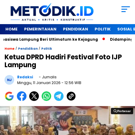
HOME
PEMERINTAHAN
PENDIDIKAN
POLITIK
SOSIAL
siswa Lampung Beri Ultimatum ke Kejagung
‎Didampingi Wi
/
/
Home
Pendidikan
Politik
Ketua DPRD Hadiri Festival Foto IJP
Lampung
Redaksi
- Jurnalis
Minggu, 11 Januari 2026
- 12:56 WIB
Perbesar
Perbesar