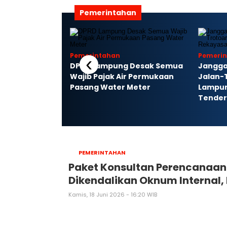
Pemerintahan
Pemerintahan
Pemeri
‹
an Polda
DPRD Lampung Desak Semua
Jangga
r Nusa Ajak
Wajib Pajak Air Permukaan
Jalan-
ndekar Jaga
Pasang Water Meter
Lampun
Tender
PEMERINTAHAN
Paket Konsultan Perencanaa
Dikendalikan Oknum Internal, 
Kamis, 18 Juni 2026 - 16:20 WIB