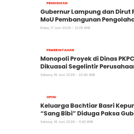
PENDIDIKAN
Gubernur Lampung dan Dirut P
MoU Pembangunan Pengolah
Rabu, 17 Juni 2026 - 12:05 WIB
PEMERINTAHAN
Monopoli Proyek di Dinas PKP
Dikuasai Segelintir Perusahaa
Selasa, 16 Juni 2026 - 22:40 WIB
OPINI
Keluarga Bachtiar Basri Kepu
“Sang Bibi” Diduga Paksa Gub
Selasa, 16 Juni 2026 - 11:42 WIB