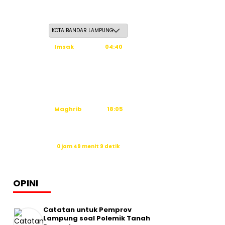
Sabtu, 23 Safar 1448 H / 08 Agustus 2026
Imsak
04:40
Subuh
04:50
Dzuhur
12:08
Ashar
15:29
Maghrib
18:05
Isya
19:16
Sholat Ashar dalam:
0 jam 49 menit 8 detik
Sumber: Kemenag
OPINI
Catatan untuk Pemprov
Lampung soal Polemik Tanah