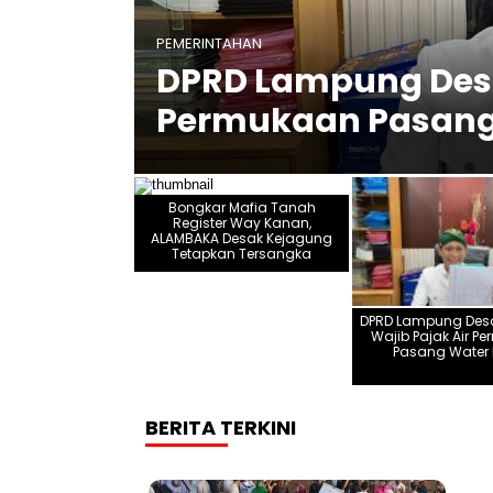
n,
PEMERINTAHAN
DPRD Lampung Desa
Permukaan Pasang
Bongkar Mafia Tanah
Register Way Kanan,
ALAMBAKA Desak Kejagung
Tetapkan Tersangka
DPRD Lampung De
Wajib Pajak Air P
Pasang Water 
BERITA TERKINI