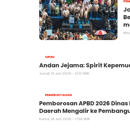
PE
J
Be
m
Min
OPINI
Andan Jejama: Spirit Kepe
Jumat, 19 Juni 2026 - 21:01 WIB
PEMERINTAHAN
Pemborosan APBD 2026 Dinas 
Daerah Mengalir ke Pembang
Kamis, 18 Juni 2026 - 17:56 WIB