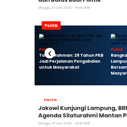
Minggu, 14 Juni 2026 - 19:40 WIB
Politik
‹
Politik
Politik
ampung
Taufik Rahman: 28 Tahun PKB
Rangka
pemimpinan Baru
Jadi Perjalanan Pengabdian
Lampun
rogram Gizi
untuk Masyarakat
Bersam
Masyar
POLITIK
Jokowi Kunjungi Lampung, BR
Agenda Silaturahmi Mantan P
Minggu, 14 Juni 2026 - 18:40 WIB