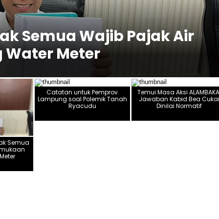
k Semua Wajib Pajak Air
 Water Meter
Catatan untuk Pemprov
Temui Masa Aksi ALAMBAKA
Lampung soal Polemik Tanah
Jawaban Kabid Bea Cuka
Ryacudu
Dinilai Normatif
sak Semua
ermukaan
Meter