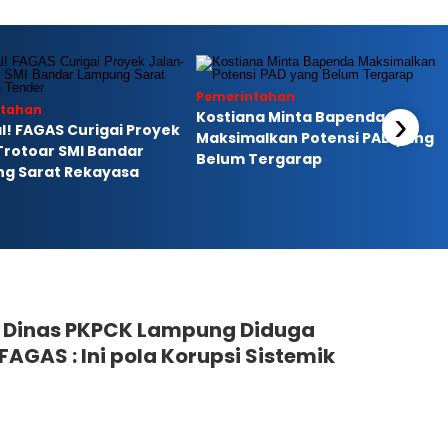
Pemerintahan
ntahan
›
Kostiana Minta Bapenda
l! FAGAS Curigai Proyek
Maksimalkan Potensi PAD yang
Trotoar SMI Bandar
Belum Tergarap
g Sarat Rekayasa
n Dinas PKPCK Lampung Diduga
FAGAS : Ini pola Korupsi Sistemik