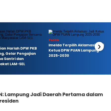
Politik
›
Imelda Terpilih Aklamasi Jadi
ian Harlah DPW PKB
Ketua DPW PUAN Lampung
g, Gelar Pengajian
2025-2030
a Santri dan
akat LAM-SEL
N: Lampung Jadi Daerah Pertama dalam
residen