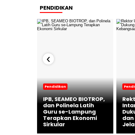
PENDIDIKAN
‹
Pendidikan
Pendi
IPB, SEAMEO BIOTROP,
Rekt
ukses,
dan Polinela Latih
Int
RD
Guru se-Lampung
Duku
ri
Terapkan Ekonomi
dan
Sirkular
Jela