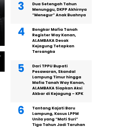
Dua Setengah Tahun
Menunggu, DKPP Akhirnya
OPINI
“Menegur” Anak Buahnya
Catatan untuk Pemprov L
Tanah Ryacudu
Bongkar Mafia Tanah
Register Way Kanan,
ALAMBAKA Desak
Kejagung Tetapkan
Tersangka
,
i
Dari TPPU Bupati
Pesawaran, Skandal
Lampung Timur hingga
Mafia Tanah Way Kanan,
ALAMBAKA Siapkan Aksi
Akbar di Kejagung – KPK
Tantang Kajati Baru
Lampung, Kasus LPPM
Unila yang “Mati Suri”
Tiga Tahun Jadi Taruhan