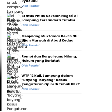
Ryacudu
Oleh Redaksi
Status Plt 116 Sekolah Negeri di
Lampung Tersandera Tufoksi
Oleh Redaksi
Menjelang Muktamar Ke-35 NU:
Ujian Marwah di Abad Kedua
Oleh Redaksi
Rompi dan Borgol yang Hilang,
Hukum yang Berlutut
Oleh Redaksi
Pendidikan
Pendidikan
WTP 12 Kali, Lampung dalam
Kolaborasi Kita
Kunjungan Plt. 
“Bayang-bayang” Kasus
Bersuara, Kelas
ke Rumah Liter
Pengaturan Opini di Tubuh BPK?
Impian, Fino Badut,
Kalirejo Book P
Oleh Redaksi
dan BEM UIM Hadirkan
Perkuat Sinergi
Aksi Literasi di Desa
Pemerintah da
Tajimalela
Komunitas Liter