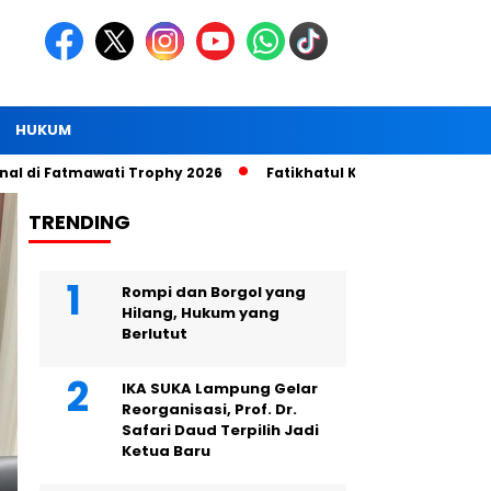
HUKUM
Fatmawati Trophy 2026
Fatikhatul Khoiriyah Resmi Pimpin DP
TRENDING
Headline
Rompi dan Borgol yang
Hilang, Hukum yang
Berlutut
IKA SUKA Lampung Gelar
Reorganisasi, Prof. Dr.
Safari Daud Terpilih Jadi
Ketua Baru